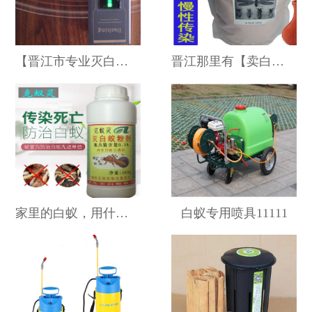
【晋江市专业灭白蚁】怎么...
晋江那里有【卖白蚁药-】...
家里的白蚁，用什么药消杀...
白蚁专用喷具11111