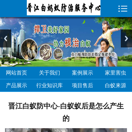

首页

关于我们
案例展示
家里害虫
产品展示
网站首页
关于我们
案例展示
家里害虫
行业知识库
产品展示
行业知识库
项目售后
白蚁来源
项目售后
晋江白蚁防中心-白蚁蚁后是怎么产生
白蚁来源
的