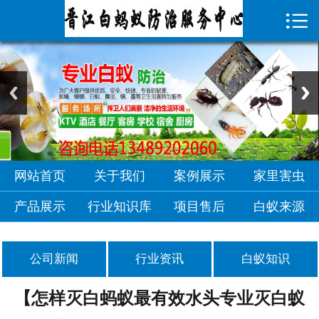

首页

关于我们
案例展示
家里害虫
产品展示
网站首页
关于我们
案例展示
家里害虫
行业知识库
产品展示
行业知识库
项目售后
白蚁来源
项目售后
公司新闻
行业资讯
白蚁知识
白蚁来源
【怎样灭白蚂蚁最有效水头专业灭白蚁