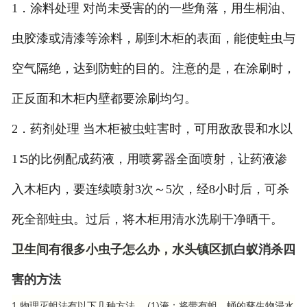
1．涂料处理 对尚未受害的的一些角落，用生桐油、
虫胶漆或清漆等涂料，刷到木柜的表面，能使蛀虫与
空气隔绝，达到防蛀的目的。注意的是，在涂刷时，
正反面和木柜内壁都要涂刷均匀。
2．药剂处理 当木柜被虫蛀害时，可用敌敌畏和水以
1∶5的比例配成药液，用喷雾器全面喷射，让药液渗
入木柜内，要连续喷射3次～5次，经8小时后，可杀
死全部蛀虫。过后，将木柜用清水洗刷干净晒干。
卫生间有很多小虫子怎么办，水头镇区
抓白蚁消杀四
害的方法
1.物理灭蛆法有以下几种方法。 (1)淹：将带有蛆、蛹的孳生物浸水