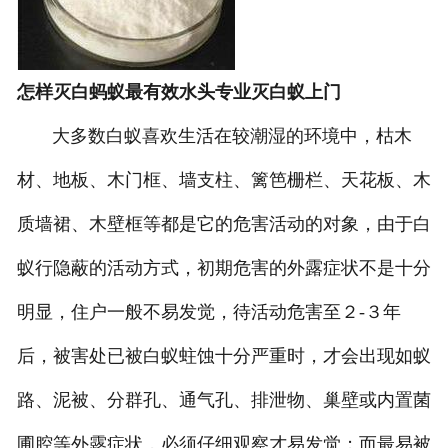
怎样灭白蚂蚁最有效水头专业灭白蚁上门
大多数白蚁喜欢生活在较潮湿的环境中，枯木
材、地板、木门框、墙支柱、篱笆栅栏、天花板、木
质墙裙、木壁框等都是它的危害活动的对象，由于白
蚁行隐蔽的活动方式，初期危害的外露症状不是十分
明显，住户一般不易发觉，待活动危害至２-３年
后，被害处已被白蚁蛀蚀十分严重时，才会出现如蚁
路、泥被、分群孔、通气孔、排泄物、巢壁或内置菌
圃腔等外露症状，必须仔细观察才易发觉；而最易被