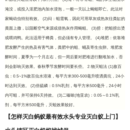
淹没，或投入沤肥池内加水浸泡，一般一天以上蝇蛆即亡。此法对
家蝇幼虫特别有效。 (2)闷：蛆需氧，因此可用草灰或热灰往粪缸的
粪面上撒，以阻断空气来源或借热灰作用蝇蛆。 (3)捞：把蛆捞出烫
或喂鸡鸭。此法适用于稀粪，但必须有专人管理。 (4)堆肥：依靠堆
肥发酵产生的热及有害气体，粪肥中的蛆、蛹及寄生虫卵。堆肥发
酵时间，夏季为一个月左右，但一周后要对肥堆进行翻堆加水，否
则会影响灭效果。春秋季节发酵时间要长些。 2.物灭蛆法 (1)敌百
虫：0.5~1%敌百虫水溶液，每平方米300-500毫升喷洒粪坑，24小
时达到灭效。 (2)倍硫磷：0.5%乳剂，每平方米500毫升，24小时
内可蛆，并可保持6天持效。 (3)二嗪哝(地亚农)：0.05～0.1%乳
剂，每平方米500毫升，灭蛆效果较好。
【怎样灭白蚂蚁最有效水头专业灭白蚁上门】