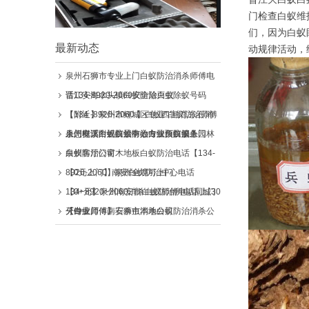
门检查白蚁维
们，因为白蚁
最新动态
动规律活动，
泉州石狮市专业上门白蚁防治消杀师傅电
话134-8920-2060安全除白蚁
晋江安海水头镇白蚁防治灭虫除蚁号码
【134 -8920-2060 】白蚁四害消,东石消
【附近】泉州市鲤城区专业"白蚁防治师傅
杀怎样灭白蚂蚁最有效专业灭白蚁上门
上门电话附近白蚁防治方法白蚁消杀
泉州安溪白蚁防治中心白蚁预防服务园林
白蚁防治公司
泉州客厅门窗木地板白蚁防治电话【134-
8920-2060】泉州全境可上门
【0元上门】南安白蚁防治中心电话
134~8920~2060消杀白蚁师傅电话同城30
【0+元】泉州南安市白蚁防治所电话上门
分钟上门
灭白蚁师傅南安杀虫消杀公司
【专业师傅】石狮市本地白蚁防治消杀公
司电话【13489202060】白蚁防治治理消
杀