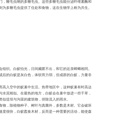
门，鞭毛虫纲的多鞭毛虫。这些多鞭毛虫能分泌纤维素酶和
蚁则为多鞭毛虫提供了住处和食物，这在生物学上称为共生。
组织。白蚁怕光，日间藏匿不出，和它的近亲蟑螂相同。
成后的白蚁是灰白色，体软而力弱，但成群的白蚁，力量非
而高入空中的蚁巢中生活。热带地区中，这种蚁巢有时高达
与水泥相似。在最热的地方，白蚁会在巢中放进一些干草，
类似堤坝与沟渠的建筑物，排除流入的雨水。
食物，除植物种子、树叶与真菌外，多数是木材。它会破坏
速度很快，白蚁蠹食木材，反而是一种需要的活动，能使森