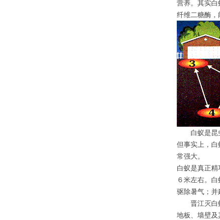
营养。其实白
纤维二糖酶，
白蚁是昆虫世
但事实上，白
常强大。
白蚁是真正精
６米左右。白
驱除暑气；并
晋江灭白
地板、墙壁及