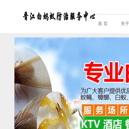
首 页
关