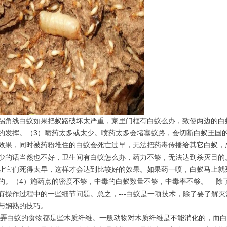
踢角线白蚁如果把蚁路破坏太严重，家里门框有白蚁么办，致使两边的白
的发挥。（3）喷药太多或太少。喷药太多会堵塞蚁路，会切断白蚁王国的
效果，同时被药粉堆住的白蚁会死亡过早，无法把药毒传播给其它白蚁，
少的话当然也不好，卫生间有白蚁怎么办，药力不够，无法达到杀灭目的
让它们死得太早，这样才会达到比较好的效果。如果药一喷，白蚁马上就
的。（4）施药点的密度不够，中毒的白蚁数量不够，中毒率不够。 除
有操作过程中的一些细节问题。总之，---白蚁是一项技术，除了要了解
与娴熟的技巧。
弄
白蚁的食物都是些木质纤维。一般动物对木质纤维是不能消化的，而白