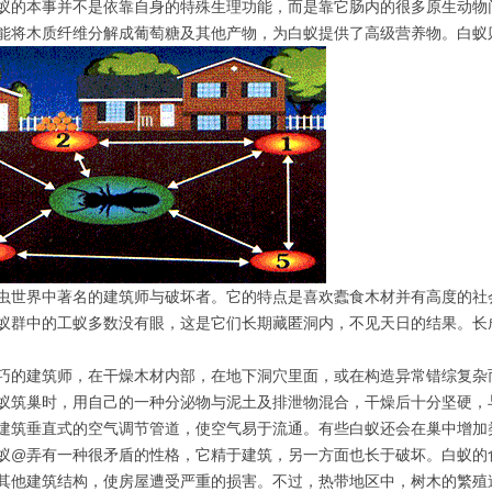
蚁的本事并不是依靠自身的特殊生理功能，而是靠它肠内的很多原生动物
能将木质纤维分解成葡萄糖及其他产物，为白蚁提供了高级营养物。白
界中著名的建筑师与破坏者。它的特点是喜欢蠹食木材并有高度的社会
蚁群中的工蚁多数没有眼，这是它们长期藏匿洞内，不见天日的结果。长
巧的建筑师，在干燥木材内部，在地下洞穴里面，或在构造异常错综复杂
蚁筑巢时，用自己的一种分泌物与泥土及排泄物混合，干燥后十分坚硬，
建筑垂直式的空气调节管道，使空气易于流通。有些白蚁还会在巢中增加
蚁
@弄有一种很矛盾的性格，它精于建筑，另一方面也长于破坏。白蚁的
其他建筑结构，使房屋遭受严重的损害。不过，热带地区中，树木的繁殖