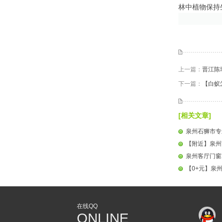
林中植物保持生态上
上一篇：
晋江陈
下一篇：
【白蚁
[相关文章]
泉州石狮市专业
【附近】泉州
泉州客厅门窗木
【0+元】泉
在线QQ
ONLINE