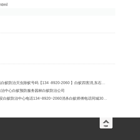
tml
晋江安海水头镇白蚁防治灭虫除蚁号码【134 -8920-2060 】白蚁四害消,东石消杀怎样灭白蚂蚁最有效专业灭白蚁上门
防治中心白蚁预防服务园林白蚁防治公司
【0元上门】南安白蚁防治中心电话134~8920~2060消杀白蚁师傅电话同城30分钟上门